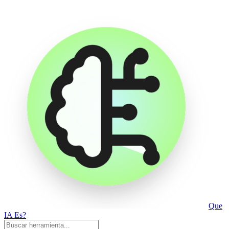
Que
IA Es?