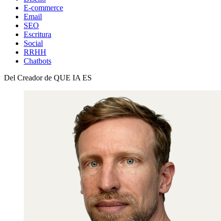
E-commerce
Email
SEO
Escritura
Social
RRHH
Chatbots
Del Creador de QUE IA ES