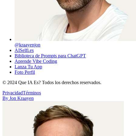
@kraayenjon
AISelfi.es
Biblioteca de Prompts para ChatGPT
Aprende Vibe Coding
Lanza Tu App
Foto Perfil
©
2024
Que IA Es? Todos los derechos reservados.
Privacidad
Términos
By
Jon Kraayen