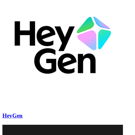
HeyGen