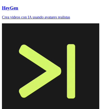
HeyGen
Crea videos con IA usando avatares realistas