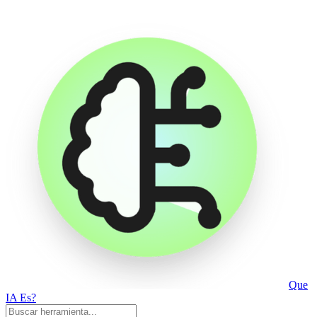
Que
IA Es?