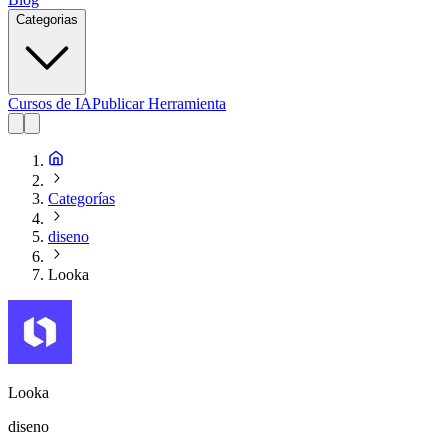
Categorias
Cursos de IA
Publicar Herramienta
Categorías
diseno
Looka
Looka
diseno