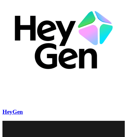
HeyGen