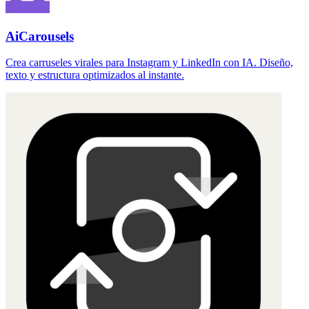
AiCarousels
Crea carruseles virales para Instagram y LinkedIn con IA. Diseño,
texto y estructura optimizados al instante.