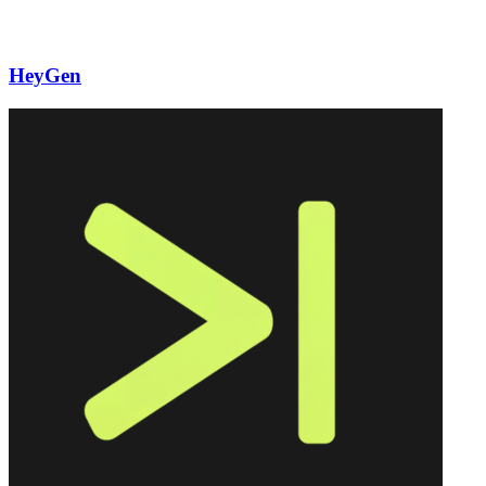
HeyGen