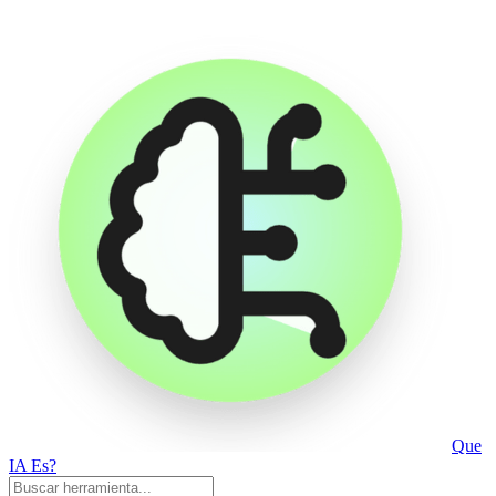
Que
IA Es?