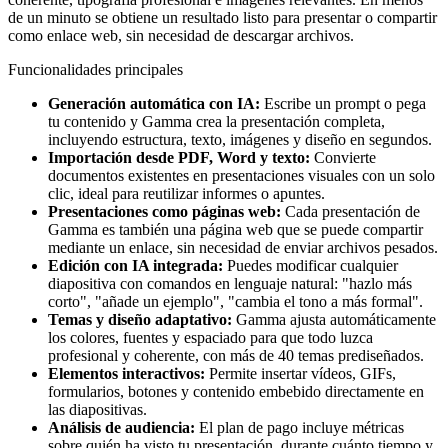
de un minuto se obtiene un resultado listo para presentar o compartir
como enlace web, sin necesidad de descargar archivos.
Funcionalidades principales
Generación automática con IA:
Escribe un prompt o pega
tu contenido y Gamma crea la presentación completa,
incluyendo estructura, texto, imágenes y diseño en segundos.
Importación desde PDF, Word y texto:
Convierte
documentos existentes en presentaciones visuales con un solo
clic, ideal para reutilizar informes o apuntes.
Presentaciones como páginas web:
Cada presentación de
Gamma es también una página web que se puede compartir
mediante un enlace, sin necesidad de enviar archivos pesados.
Edición con IA integrada:
Puedes modificar cualquier
diapositiva con comandos en lenguaje natural: "hazlo más
corto", "añade un ejemplo", "cambia el tono a más formal".
Temas y diseño adaptativo:
Gamma ajusta automáticamente
los colores, fuentes y espaciado para que todo luzca
profesional y coherente, con más de 40 temas prediseñados.
Elementos interactivos:
Permite insertar vídeos, GIFs,
formularios, botones y contenido embebido directamente en
las diapositivas.
Análisis de audiencia:
El plan de pago incluye métricas
sobre quién ha visto tu presentación, durante cuánto tiempo y