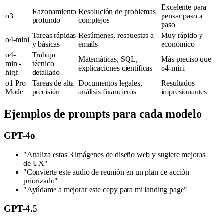
Excelente para
Razonamiento
Resolución de problemas
o3
pensar paso a
profundo
complejos
paso
Tareas rápidas
Resúmenes, respuestas a
Muy rápido y
o4-mini
y básicas
emails
económico
o4-
Trabajo
Matemáticas, SQL,
Más preciso que
mini-
técnico
explicaciones científicas
o4-mini
high
detallado
o1 Pro
Tareas de alta
Documentos legales,
Resultados
Mode
precisión
análisis financieros
impresionantes
Ejemplos de prompts para cada modelo
GPT-4o
"Analiza estas 3 imágenes de diseño web y sugiere mejoras
de UX"
"Convierte este audio de reunión en un plan de acción
priorizado"
"Ayúdame a mejorar este copy para mi landing page"
GPT-4.5