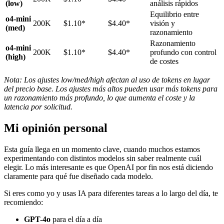
(low)
análisis rápidos
Equilibrio entre
o4-mini
200K
$1.10*
$4.40*
visión y
(med)
razonamiento
Razonamiento
o4-mini
200K
$1.10*
$4.40*
profundo con control
(high)
de costes
Nota: Los ajustes low/med/high afectan al uso de tokens en lugar
del precio base. Los ajustes más altos pueden usar más tokens para
un razonamiento más profundo, lo que aumenta el coste y la
latencia por solicitud.
Mi opinión personal
Esta guía llega en un momento clave, cuando muchos estamos
experimentando con distintos modelos sin saber realmente cuál
elegir. Lo más interesante es que OpenAI por fin nos está diciendo
claramente para qué fue diseñado cada modelo.
Si eres como yo y usas IA para diferentes tareas a lo largo del día, te
recomiendo:
GPT-4o
para el día a día