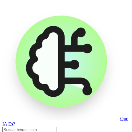
Que
IA Es?