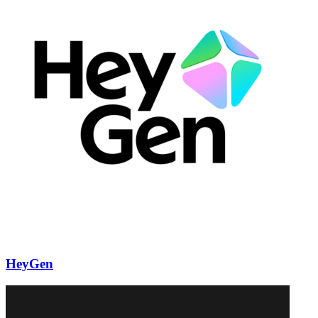
HeyGen