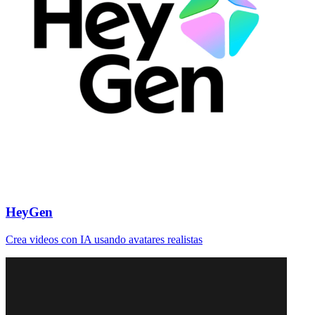
HeyGen
Crea videos con IA usando avatares realistas