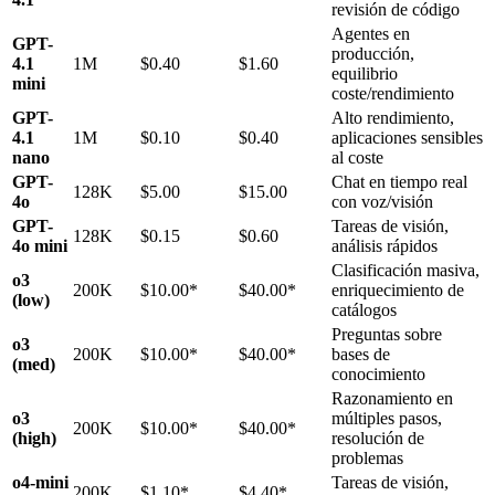
revisión de código
Agentes en
GPT-
producción,
4.1
1M
$0.40
$1.60
equilibrio
mini
coste/rendimiento
GPT-
Alto rendimiento,
4.1
1M
$0.10
$0.40
aplicaciones sensibles
nano
al coste
GPT-
Chat en tiempo real
128K
$5.00
$15.00
4o
con voz/visión
GPT-
Tareas de visión,
128K
$0.15
$0.60
4o mini
análisis rápidos
Clasificación masiva,
o3
200K
$10.00*
$40.00*
enriquecimiento de
(low)
catálogos
Preguntas sobre
o3
200K
$10.00*
$40.00*
bases de
(med)
conocimiento
Razonamiento en
o3
múltiples pasos,
200K
$10.00*
$40.00*
(high)
resolución de
problemas
o4-mini
Tareas de visión,
200K
$1.10*
$4.40*