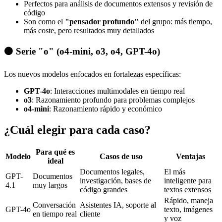
Perfectos para análisis de documentos extensos y revisión de
código
Son como el
"pensador profundo"
del grupo: más tiempo,
más coste, pero resultados muy detallados
🟠 Serie "o" (o4-mini, o3, o4, GPT-4o)
Los nuevos modelos enfocados en fortalezas específicas:
GPT-4o
: Interacciones multimodales en tiempo real
o3
: Razonamiento profundo para problemas complejos
o4-mini
: Razonamiento rápido y económico
¿Cuál elegir para cada caso?
Para qué es
Modelo
Casos de uso
Ventajas
ideal
Documentos legales,
El más
GPT-
Documentos
investigación, bases de
inteligente para
4.1
muy largos
código grandes
textos extensos
Rápido, maneja
Conversación
Asistentes IA, soporte al
GPT-4o
texto, imágenes
en tiempo real
cliente
y voz