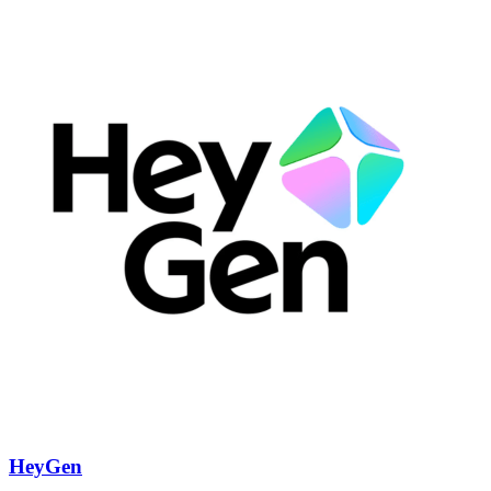
HeyGen