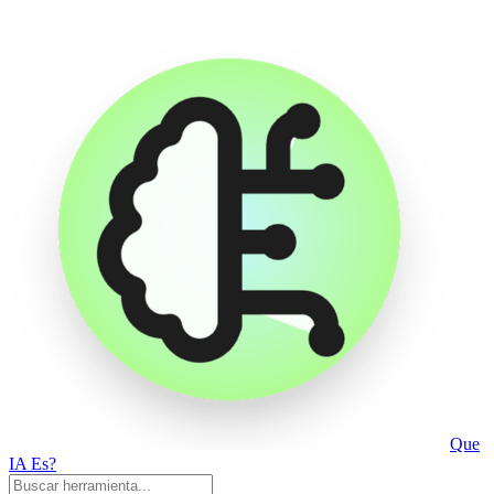
Que
IA Es?