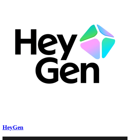
HeyGen