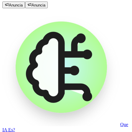
Anuncia
Anuncia
Que
IA Es?