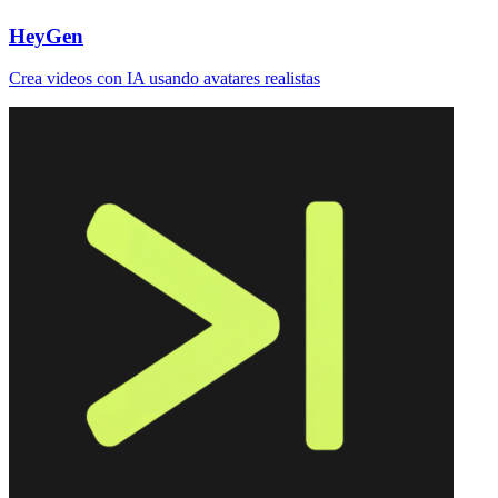
HeyGen
Crea videos con IA usando avatares realistas