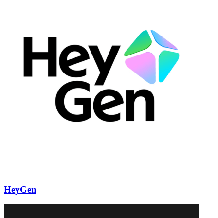
HeyGen