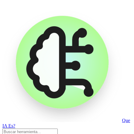
Que
IA Es?