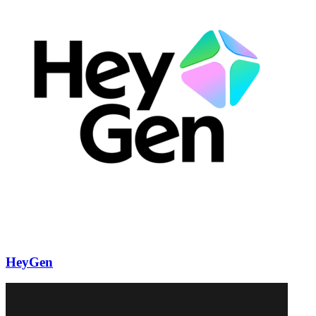
HeyGen