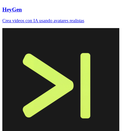
HeyGen
Crea videos con IA usando avatares realistas