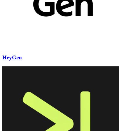
HeyGen