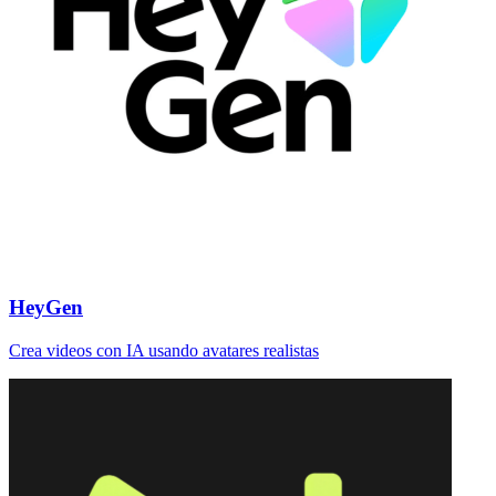
HeyGen
Crea videos con IA usando avatares realistas