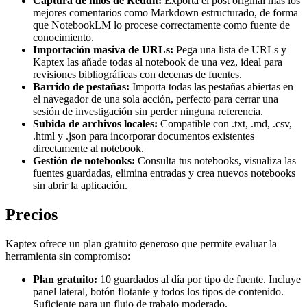
Captura de hilos de Reddit:
Exporta el post original más los
mejores comentarios como Markdown estructurado, de forma
que NotebookLM lo procese correctamente como fuente de
conocimiento.
Importación masiva de URLs:
Pega una lista de URLs y
Kaptex las añade todas al notebook de una vez, ideal para
revisiones bibliográficas con decenas de fuentes.
Barrido de pestañas:
Importa todas las pestañas abiertas en
el navegador de una sola acción, perfecto para cerrar una
sesión de investigación sin perder ninguna referencia.
Subida de archivos locales:
Compatible con .txt, .md, .csv,
.html y .json para incorporar documentos existentes
directamente al notebook.
Gestión de notebooks:
Consulta tus notebooks, visualiza las
fuentes guardadas, elimina entradas y crea nuevos notebooks
sin abrir la aplicación.
Precios
Kaptex ofrece un plan gratuito generoso que permite evaluar la
herramienta sin compromiso:
Plan gratuito:
10 guardados al día por tipo de fuente. Incluye
panel lateral, botón flotante y todos los tipos de contenido.
Suficiente para un flujo de trabajo moderado.