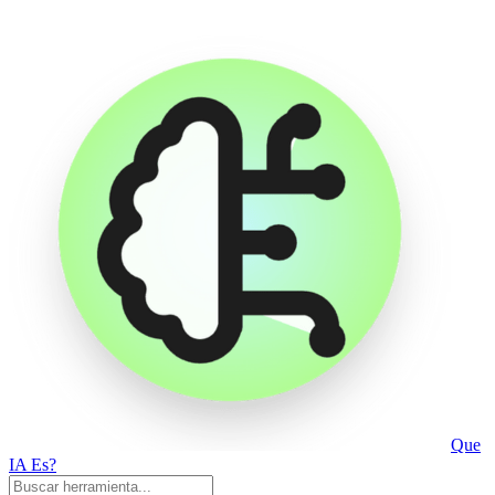
Que
IA Es?