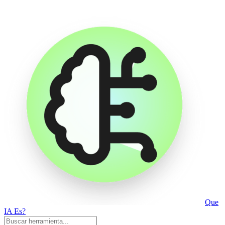
Que
IA Es?