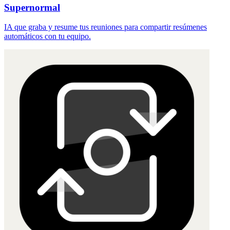
Supernormal
IA que graba y resume tus reuniones para compartir resúmenes
automáticos con tu equipo.