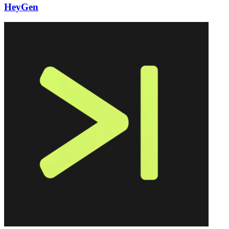
HeyGen