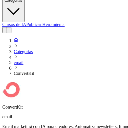
Categorias
Cursos de IA
Publicar Herramienta
Categorías
email
ConvertKit
ConvertKit
email
Email marketing con IA para creadores. Automatiza newsletters, funn