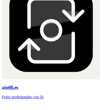
aiselfi.es
Fotos profesionales con IA