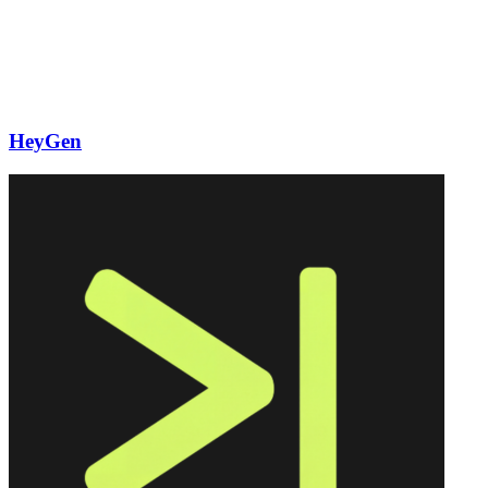
HeyGen