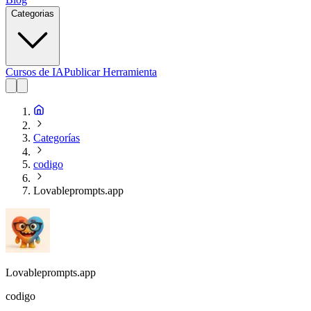
Categorias
Cursos de IA
Publicar Herramienta
Categorías
codigo
Lovableprompts.app
Lovableprompts.app
codigo