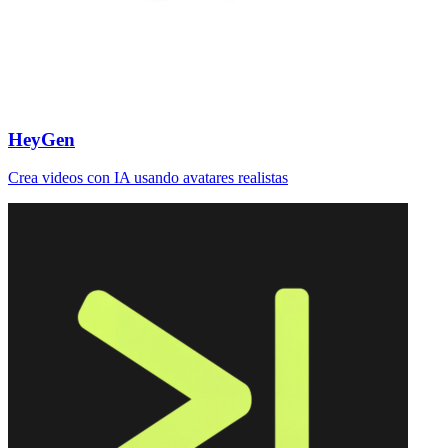
HeyGen
Crea videos con IA usando avatares realistas