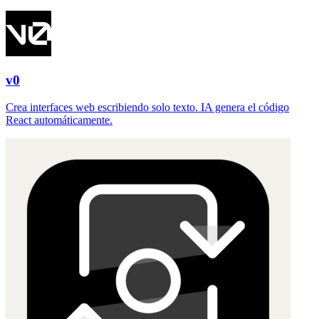
v0
Crea interfaces web escribiendo solo texto. IA genera el código
React automáticamente.