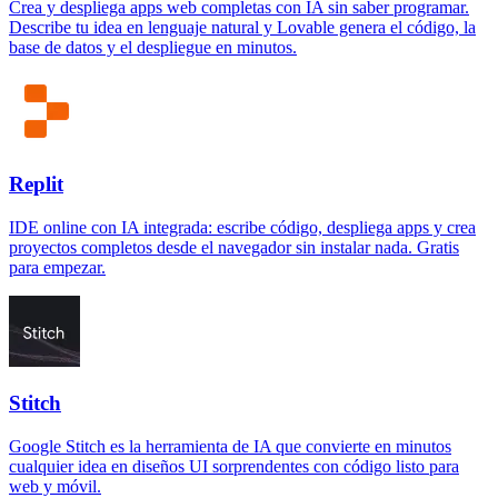
Crea y despliega apps web completas con IA sin saber programar.
Describe tu idea en lenguaje natural y Lovable genera el código, la
base de datos y el despliegue en minutos.
Replit
IDE online con IA integrada: escribe código, despliega apps y crea
proyectos completos desde el navegador sin instalar nada. Gratis
para empezar.
Stitch
Google Stitch es la herramienta de IA que convierte en minutos
cualquier idea en diseños UI sorprendentes con código listo para
web y móvil.