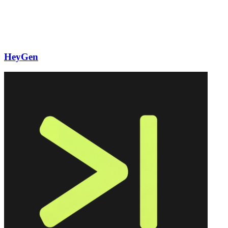
HeyGen