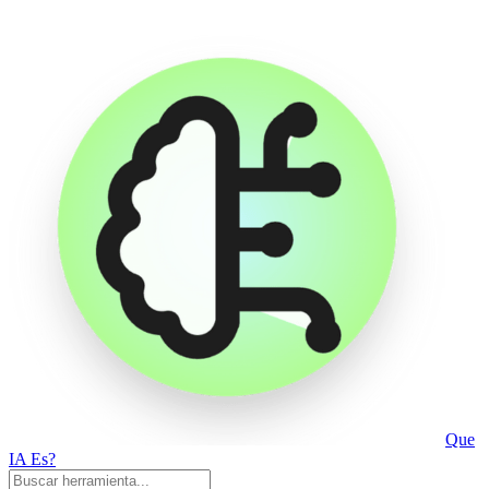
Que
IA Es?