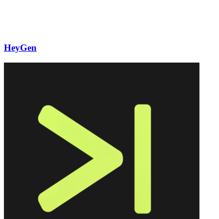
HeyGen