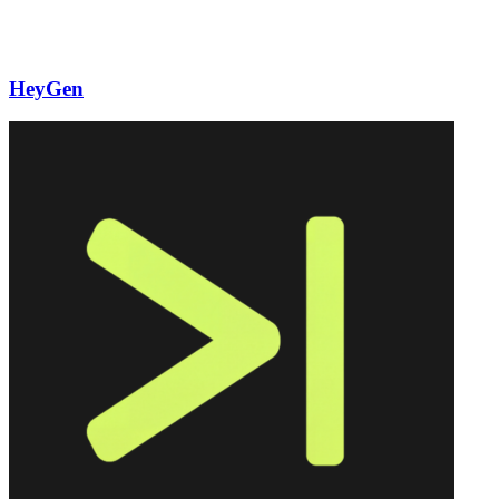
HeyGen