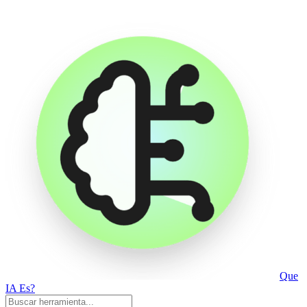
Que
IA Es?